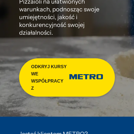
Pizzaioli na ułatwionych
warunkach, podnosząc swoje
umiejętności, jakość i
konkurencyjność swojej
działalności.
ODKRYJ KURSY
WE
WSPÓŁPRACY
Z
Jesteś klientem METRO?