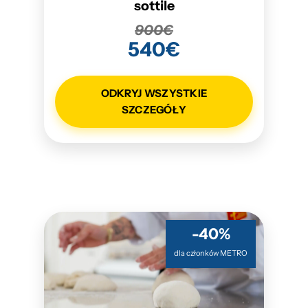
sottile
900€
540€
ODKRYJ WSZYSTKIE
SZCZEGÓŁY
-40%
dla członków METRO