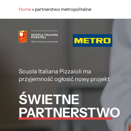
Skip
Home
»
partnerstwo metropolitalne
to
main
Close
content
Menu
Scuola Italiana Pizzaioli ma
przyjemność ogłosić nowy projekt
ŚWIETNE
PARTNERSTWO