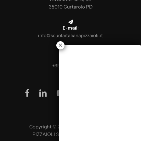
35010 Curtarolo PD
E-mail:
info@scuolaitalianapizzaioli.it
Telefon:
+39 0499624665
facebook
linkedin
youtube
instagram
Copyright © 2026 SCUOLA ITALIANA
PIZZAIOLI SRL P. IVA 02957980341