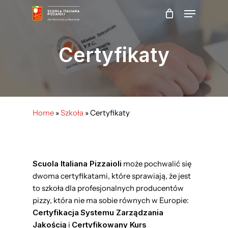
Skip
Menu
to
main
Close
content
Menu
Certyfikaty
Home
»
Szkoła
»
Certyfikaty
Scuola Italiana Pizzaioli
może pochwalić się
dwoma certyfikatami, które sprawiają, że jest
to szkoła dla profesjonalnych producentów
pizzy, która nie ma sobie równych w Europie:
Certyfikacja
Systemu Zarządzania
Jakością
i
Certyfikowany Kurs