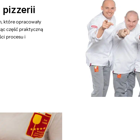
pizzerii
ch, które opracowały
ząc część praktyczną
ci procesu i