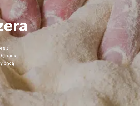
zera
re z
łębiania,
zy chcą