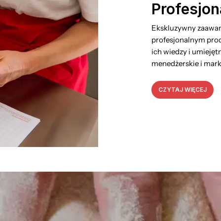
Profesjon
Ekskluzywny zaawa
profesjonalnym prod
ich wiedzy i umiejęt
menedżerskie i mar
CZYTAJ WIĘCEJ