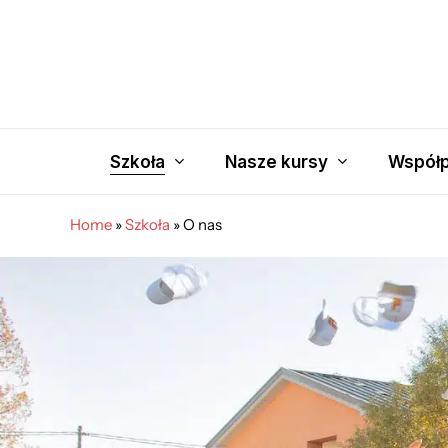
Skip
to
main
content
Szkoła
Nasze kursy
Współp
Home
»
Szkoła
»
O nas