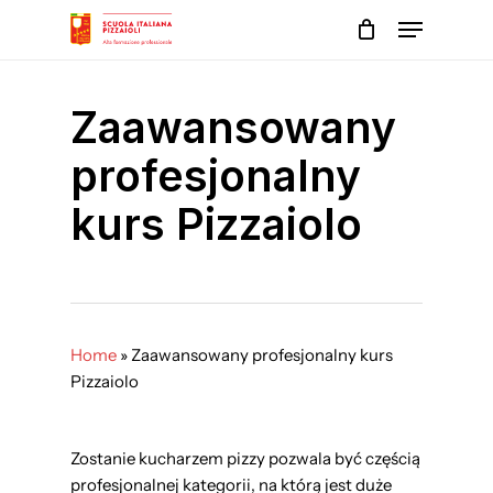
Skip
Menu
to
main
Close
content
Menu
Zaawansowany
profesjonalny
kurs Pizzaiolo
Home
»
Zaawansowany profesjonalny kurs
Pizzaiolo
Zostanie kucharzem pizzy pozwala być częścią
profesjonalnej kategorii, na którą jest duże