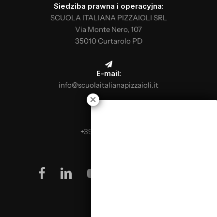
Siedziba prawna i operacyjna:
między nimi
SCUOLA ITALIANA PIZZAIOLI SRL
Piece opalane drewnem, elektryczne,
Via Monte Nero, 107
tunelowe i gazowe: różnice w sposobach
35010 Curtarolo PD
użytkowania
Pieczenie pizzy: temperatura pieca i
E-mail:
zjawiska biochemiczne
info@scuolaitalianapizzaioli.it
Zarządzanie i kontrolowanie liczb:
kosztów żywności, kosztów surowców,
rzeczywistych kosztów produkcji i
Telefon:
rzeczywistej marży zysku z dań w lokalu.
+39 0499624665
Wartość surowców. Prawidłowe
podejście do zrównoważonego rozwoju,
terytorialności i sezonowości świeżych
facebook
linkedin
youtube
instagram
lub konserwowanych produktów do
użytku w pizzeriach.
Pieczywo w pizzeriach: teoretyczne
wprowadzenie i produkcja różnych