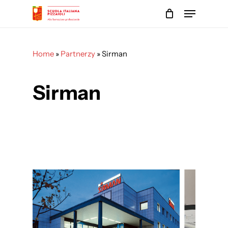
Skip
Menu
to
main
Close
content
Menu
Home
»
Partnerzy
»
Sirman
Sirman