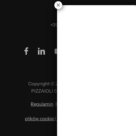
Telefon:
+39 0499624665
facebook
linkedin
youtube
instagram
Copyright © 2026 SCUOLA ITALIANA
PIZZAIOLI SRL P. IVA 02957980341
Regulamin
|
Polityka prywatności
|
Polityka
plików cookie | Zmiana preferencji plików
cookie