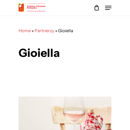
Skip
Menu
to
main
Close
content
Menu
Home
»
Partnerzy
»
Gioiella
Gioiella