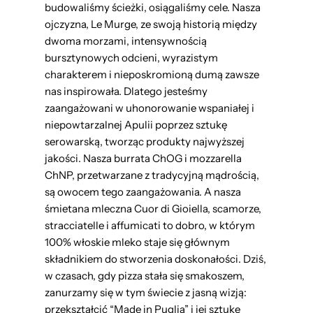
budowaliśmy ścieżki, osiągaliśmy cele. Nasza
ojczyzna, Le Murge, ze swoją historią między
dwoma morzami, intensywnością
bursztynowych odcieni, wyrazistym
charakterem i nieposkromioną dumą zawsze
nas inspirowała. Dlatego jesteśmy
zaangażowani w uhonorowanie wspaniałej i
niepowtarzalnej Apulii poprzez sztukę
serowarską, tworząc produkty najwyższej
jakości. Nasza burrata ChOG i mozzarella
ChNP, przetwarzane z tradycyjną mądrością,
są owocem tego zaangażowania. A nasza
śmietana mleczna Cuor di Gioiella, scamorze,
stracciatelle i affumicati to dobro, w którym
100% włoskie mleko staje się głównym
składnikiem do stworzenia doskonałości. Dziś,
w czasach, gdy pizza stała się smakoszem,
zanurzamy się w tym świecie z jasną wizją:
przekształcić “Made in Puglia” i jej sztukę