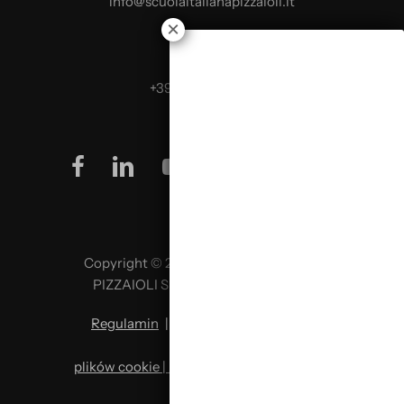
info@scuolaitalianapizzaioli.it
Telefon:
+39 0499624665
facebook
linkedin
youtube
instagram
Copyright © 2026 SCUOLA ITALIANA
PIZZAIOLI SRL P. IVA 02957980341
Regulamin
|
Polityka prywatności
|
Polityka
plików cookie | Zmiana preferencji plików
cookie