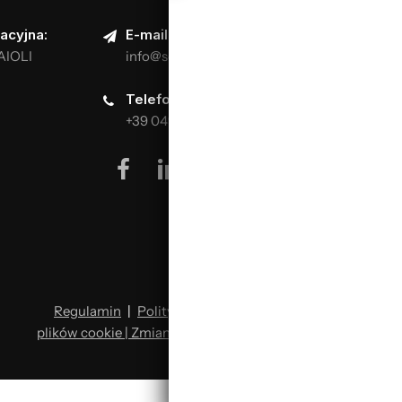
acyjna:
E-mail:
AIOLI
info@scuolaitalianapizzaioli.it
Telefon:
+39 0499624665
facebook
linkedin
youtube
instagram
Regulamin
|
Polityka prywatności
|
Polityka
plików cookie | Zmiana preferencji plików cookie