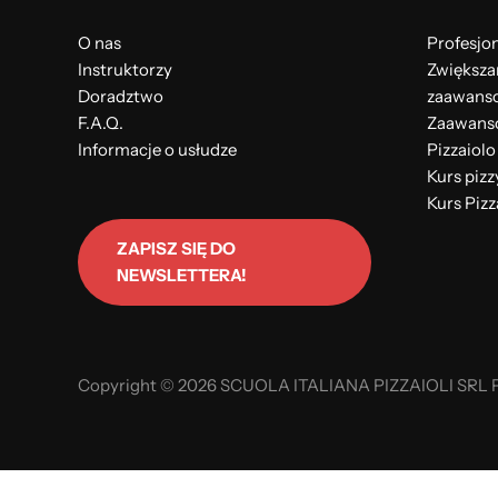
O nas
Profesjon
Instruktorzy
Zwiększa
Doradztwo
zaawanso
F.A.Q.
Zaawanso
Informacje o usłudze
Pizzaiolo
Kurs pizz
Kurs Pizz
ZAPISZ SIĘ DO
NEWSLETTERA!
Copyright © 2026 SCUOLA ITALIANA PIZZAIOLI SRL P