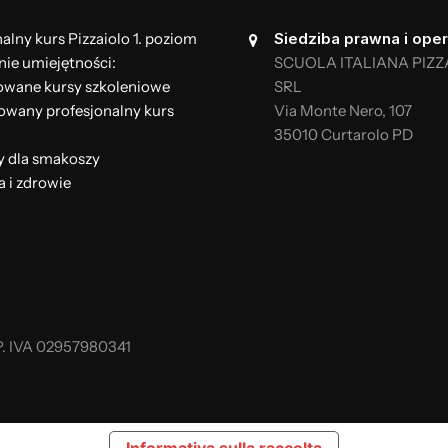
alny kurs Pizzaiolo 1. poziom
Siedziba prawna i oper
nie umiejętności:
SCUOLA ITALIANA PIZZ
wane kursy szkoleniowe
SRL
wany profesjonalny kurs
Via Monte Nero, 107
35010 Curtarolo PD
y dla smakoszy
a i zdrowie
. IVA 02957980341