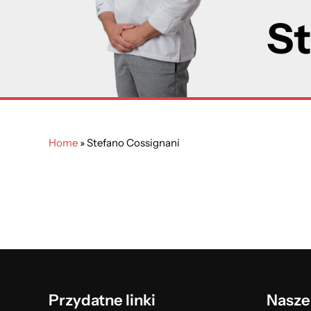
St
Home
»
Stefano Cossignani
Przydatne linki
Nasze