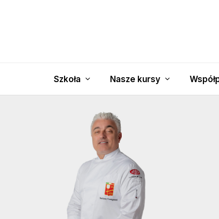
Skip
to
main
content
Szkoła
Nasze kursy
Współp