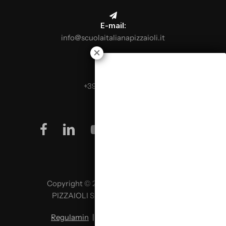
E-mail:
info@scuolaitalianapizzaioli.it
Telefon:
+39 0499624665
facebook
linkedin
youtube
instagram
Copyright © 2026 SCUOLA ITALIANA
PIZZAIOLI SRL P. IVA 02957980341
Regulamin
|
Polityka prywatności
|