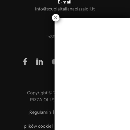
E-mail:
info@scuolaitalianapizzaioli.it
Telefon:
+39 0499624665
facebook
linkedin
youtube
instagram
Copyright © 2026 SCUOLA ITALIANA
PIZZAIOLI SRL P. IVA 02957980341
Regulamin
|
Polityka prywatności
|
Polityka
plików cookie | Zmiana preferencji plików