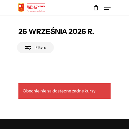
Skip
Menu
to
Close
main
Close
Filters
content
Menu
26 WRZEŚNIA 2026 R.
Filters
Obecnie nie są dostępne żadne kursy