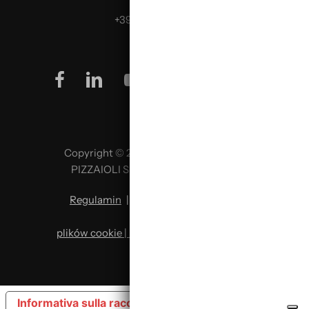
Telefon:
+39 0499624665
facebook
linkedin
youtube
instagram
Copyright © 2026 SCUOLA ITALIANA
PIZZAIOLI SRL P. IVA 02957980341
Regulamin
|
Polityka prywatności
|
Polityka
plików cookie | Zmiana preferencji plików
cookie
Informativa sulla raccolta