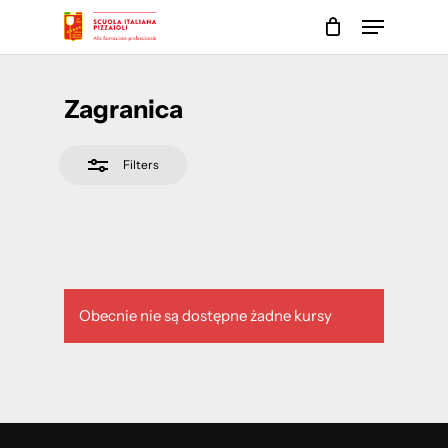
Skip
Menu
to
Close
main
Close
Filters
content
Menu
Zagranica
Filters
Obecnie nie są dostępne żadne kursy