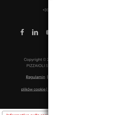
Telefon:
+39 0499624665
facebook
linkedin
youtube
instagram
Copyright © 2026 SCUOLA ITALIANA
PIZZAIOLI SRL P. IVA 02957980341
Regulamin
|
Polityka prywatności
|
Polityka
plików cookie | Zmiana preferencji plików
cookie