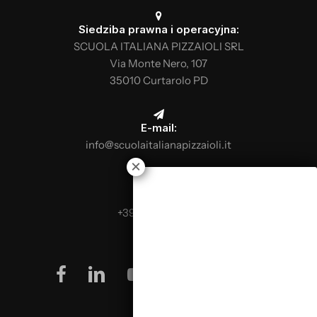
Siedziba prawna i operacyjna:
SCUOLA ITALIANA PIZZAIOLI SRL
Via Monte Nero, 107
35010 Curtarolo PD
E-mail:
info@scuolaitalianapizzaioli.it
Telefon:
+39 0499624665
facebook
linkedin
youtube
instagram