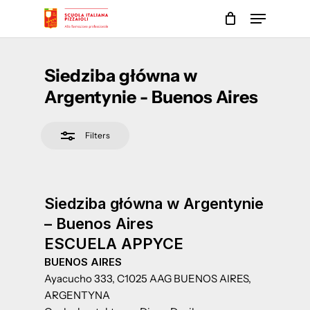
Skip
Menu
to
Close
main
Close
Filters
content
Menu
Siedziba główna w
Argentynie - Buenos Aires
Filters
Siedziba główna w Argentynie
– Buenos Aires
ESCUELA APPYCE
BUENOS AIRES
Ayacucho 333, C1025 AAG BUENOS AIRES,
ARGENTYNA