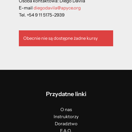
Osoba kontaktowa: Diego Davila
E-mail
diegodavila@apyce.org
Tel. +54 9 11 5175-2939
Obecnie nie są dostępne żadne kursy
Przydatne linki
O nas
Instruktorzy
Doradztwo
F.A.Q.